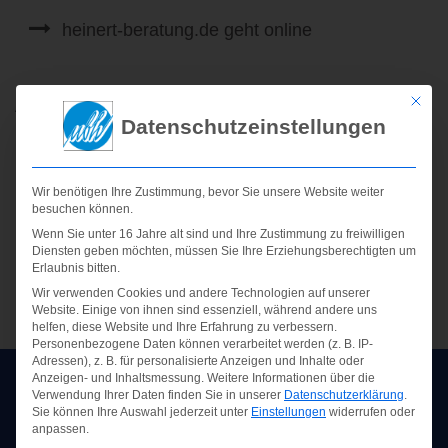
heinert-beratung.de geht online
Auswahl
Mit die
Datenschutzeinstellungen
Startseite
Kontakt
Wir benötigen Ihre Zustimmung, bevor Sie unsere Website weiter
besuchen können.
Anfahrt
Wenn Sie unter 16 Jahre alt sind und Ihre Zustimmung zu freiwilligen
Impressum
Diensten geben möchten, müssen Sie Ihre Erziehungsberechtigten um
Erlaubnis bitten.
Datenschutzerklärung
Wir verwenden Cookies und andere Technologien auf unserer
Website. Einige von ihnen sind essenziell, während andere uns
helfen, diese Website und Ihre Erfahrung zu verbessern.
Personenbezogene Daten können verarbeitet werden (z. B. IP-
Adressen), z. B. für personalisierte Anzeigen und Inhalte oder
Anzeigen- und Inhaltsmessung.
Weitere Informationen über die
Bereiche
Verwendung Ihrer Daten finden Sie in unserer
Datenschutzerklärung
.
Sie können Ihre Auswahl jederzeit unter
Einstellungen
widerrufen oder
anpassen.
Startseite