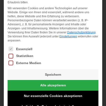
ständig anpassen, um ihre Wettbewerbsposition zu
Erlaubnis bitten.
verbessern. Insofern ist diese Beratungsleistung
Wir verwenden Cookies und andere Technologien auf unserer
Website. Einige von ihnen sind essenziell, während andere uns
gegenüber anderen Mitbewerbern als Vorteil zu werten.
helfen, diese Website und Ihre Erfahrung zu verbessern.
Personenbezogene Daten können verarbeitet werden (z. B. IP-
Mein Ziel ist es mit dem Einkommen aus meinem
Adressen), z. B. für personalisierte Anzeigen und Inhalte oder
Anzeigen- und Inhaltsmessung.
Weitere Informationen über die
Unternehmen langfristig einen guten Lebensunterhalt und
Verwendung Ihrer Daten finden Sie in unserer
Datenschutzerklärung
.
die soziale Absicherung, auch im Rentenalter, zu
Sie können Ihre Auswahl jederzeit unter
Einstellungen
widerrufen oder
anpassen.
erreichen. Dazu ist es vor allem notwendig einen
ausreichenden Kundenbestand zu generieren und zu
Es folgt eine Liste der Service-Gruppen, für die eine Einwilligung erteilt we
Essenziell
halten. Des Weiteren muss ich mich regelmäßig mit
Statistiken
Fördermöglichkeiten und den Trends diverser Branchen
Externe Medien
vertraut machen und entsprechend weiterbilden.
Speichern
Aktuelles
Alle akzeptieren
Nur essenzielle Cookies akzeptieren
heinert-beratung.de geht online