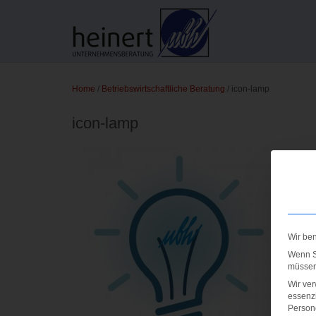
Home
/
Betriebswirtschaftliche Beratung
/
icon-lamp
icon-lamp
Wir be
Wenn Si
müssen 
Wir ve
essenzi
Persone