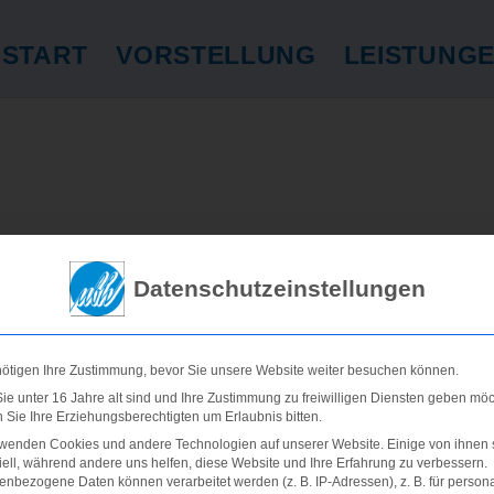
START
VORSTELLUNG
LEISTUNG
Datenschutzeinstellungen
nötigen Ihre Zustimmung, bevor Sie unsere Website weiter besuchen können.
e unter 16 Jahre alt sind und Ihre Zustimmung zu freiwilligen Diensten geben möc
Sie Ihre Erziehungsberechtigten um Erlaubnis bitten.
rwenden Cookies und andere Technologien auf unserer Website. Einige von ihnen 
ell, während andere uns helfen, diese Website und Ihre Erfahrung zu verbessern.
nbezogene Daten können verarbeitet werden (z. B. IP-Adressen), z. B. für persona